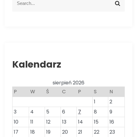
S
e
e
a
a
r
r
c
c
h
h
f
o
r
Kalendarz
:
sierpień 2026
P
W
Ś
C
P
S
N
1
2
3
4
5
6
7
8
9
10
11
12
13
14
15
16
17
18
19
20
21
22
23