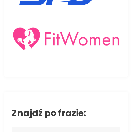
Znajdź po frazie:
S