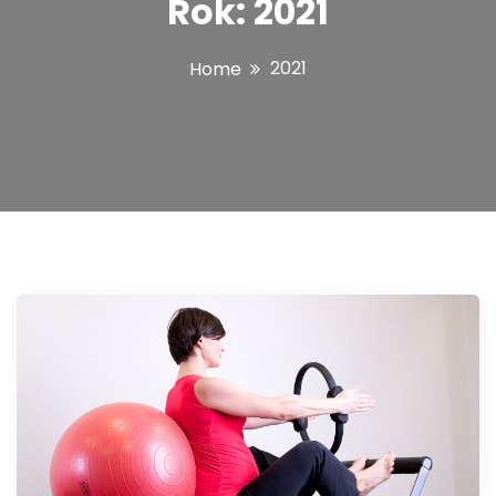
Rok:
2021
h i
2021
Home
skuteczn
emu
przeciwd
ziałaniu
w czasie
treningu